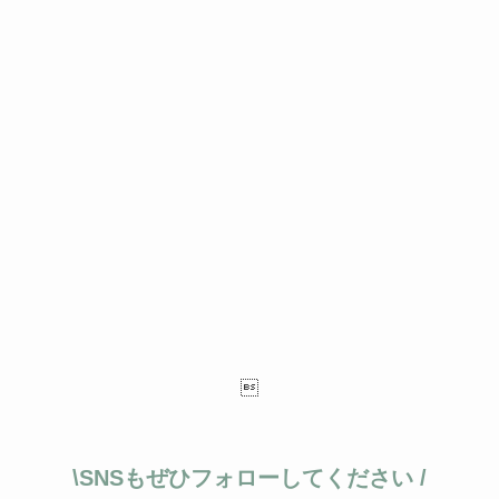

\SNSもぜひフォローしてください /