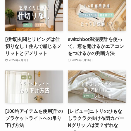
[後悔]玄関とリビングは仕
switchbot温湿度計を使っ
切りなし！住んで感じるメ
て、窓を開けるかエアコン
リットとデメリット
をつけるかの判断方法
2024年9月1日
2024年6月16日
[100均アイテムを使用]千の
[レビュー]ニトリのひもな
ブラケットライトへの吊り
しラクラク掛け布団カバー
下げ方法
Nグリップは楽？ずれな