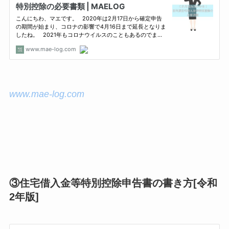
www.mae-log.com
③住宅借入金等特別控除申告書の書き方[令和
2年版]