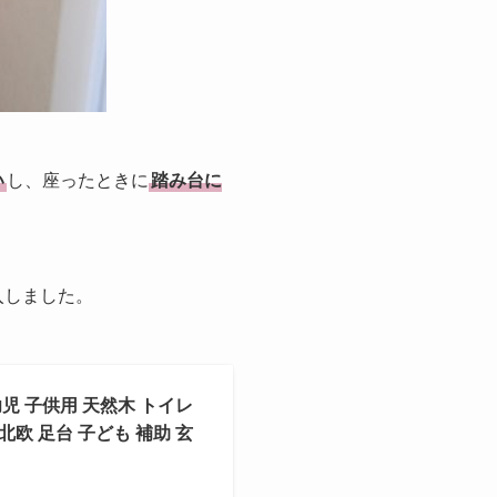
い
し、座ったときに
踏み台に
入
しました。
幼児 子供用 天然木 トイレ
欧 足台 子ども 補助 玄