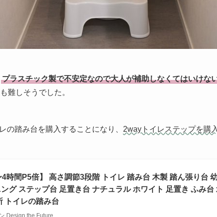
と
プラスチック製で不安定なので
大人が補助しなくてはいけな
も難しそう
でした。
レの踏み台を購入することになり、
2wayトイレステップを購
〜4時間P5倍】 高さ調節3段階 トイレ 踏み台 木製 踏ん張り台 
ング ステップ台 足置き台 ナチュラル ホワイト 足置き ふみ台 北
所 トイレの踏み台
esign the Future