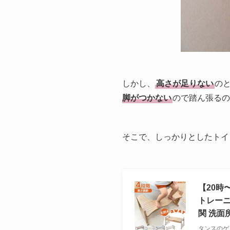
しかし、
高さが足りない
の
脚がつかない
ので
踏ん張るの
そこで、しっかりとしたトイ
【20時
トレーニ
関 洗面
タンスのゲン D