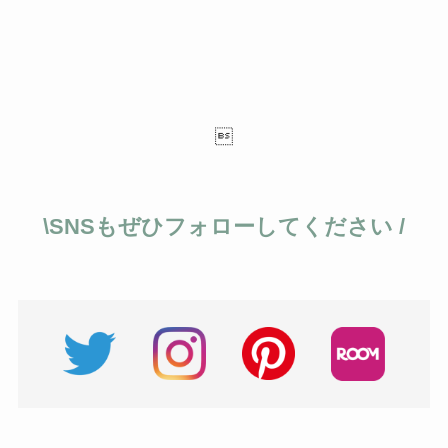

\SNSもぜひフォローしてください /