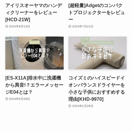
アイリスオーヤマのハンデ
[超軽量]Adgetのコンパク
ィクリーナーをレビュー
トプロジェクターをレビュ
[HCD-21W]
ー
2024年8月13日
2024年7月21日
[ES-X11A]排水中に洗濯機
コイズミのハイスピードイ
から異音!？エラーメッセー
オンバランスドライヤーを
ジE04とは？
小さな子供におすすめする
理由[KHD-9970]
2024年6月29日
2024年1月28日