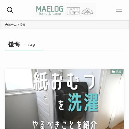
ホーム
後悔
後悔
– tag –
家電