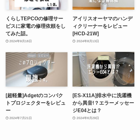
くらしTEPCOの修理サー
アイリスオーヤマのハンデ
ビスに家電の修理依頼をし
ィクリーナーをレビュー
てみた話。
[HCD-21W]
2024年9月16日
2024年8月13日
[超軽量]Adgetのコンパク
[ES-X11A]排水中に洗濯機
トプロジェクターをレビュ
から異音!？エラーメッセー
ー
ジE04とは？
2024年7月21日
2024年6月29日