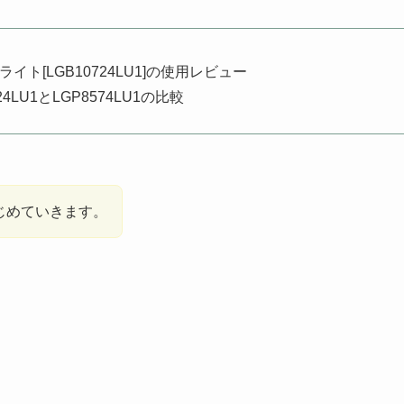
トライト[LGB10724LU1]の使用レビュー
724LU1とLGP8574LU1の比較
じめていきます。