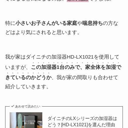
特に
小さいお子さんがいる家庭
や
喘息持ち
の方な
どはより気にされると思います。
我が家はダイニチの加湿器HD-LX1021を使用して
いますが、
この加湿器1台のみで、家全体を加湿で
きているのかどうか
、我が家の間取りも合わせて
紹介していきます。
あわせて読みたい
ダイニチのLXシリーズの加湿器は
どう？[HD-LX1021]を選んだ理由